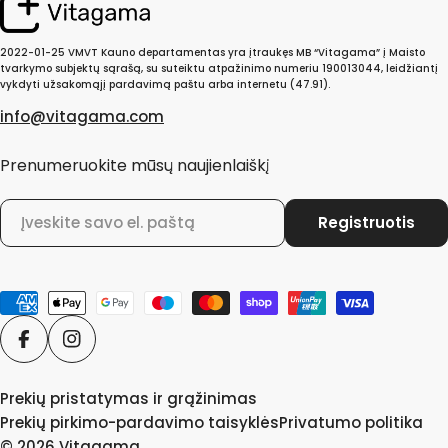
sutrikimų.
2022-01-25 VMVT Kauno departamentas yra įtraukęs MB “Vitagama” į Maisto
Maisto papildai virškinimui – normaliai virškinimo
tvarkymo subjektų sąrašą, su suteiktu atpažinimo numeriu 190013044, leidžiantį
sistemos veiklai padėti palaikyti
vykdyti užsakomąjį pardavimą paštu arba internetu (47.91).
Ne visada pavyksta užtikrinti visavertę mitybą, todėl ją
info@vitagama.com
gali papildyti įvairūs, specialiai subalansuoti
maisto
papildai virškinimui
. Elektroninė maisto papildų
Prenumeruokite mūsų naujienlaiškį
parduotuvė ,,Vitagama“ savo klientams siūlo aukštos
kokybės, žinomų gamintojų, europinius standartus
El.
Registruotis
atitinkančius papildus virškinimui, kurių sudėtyje –
paštas
normaliai virškinimo sistemos veiklai palaikyti reikalingi
vitaminai
ir mineralai. Be to,
maisto papildai
virškinimui
Mokėjimo
gali padėti palaikyti gerą žarnyno mikroflorą ir
būdai
suaktyvinti peristaltiką. Užtikriname puikų maisto
papildų kainos ir kokybės santykį bei greitą ir patogų
Facebook
Instagram
prekių pristatymą visoje Lietuvoje.
Prekių pristatymas ir grąžinimas
Papildai virškinimui: kaip išsirinkti tinkamiausius?
Prekių pirkimo-pardavimo taisyklės
Privatumo politika
Rinkoje maisto papildų virškinimui pasirinkimas – itin
© 2026
Vitagama
.