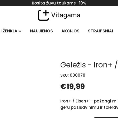
Rosita žuvų taukams -10%
I ŽENKLAI
NAUJIENOS
AKCIJOS
STRAIPSNIAI
Geležis - Iron+ 
SKU:
000078
Įprasta
€19,99
kaina
Iron+ / Eisen+ – pažangi mi
geru pasisavinimu ir tolera