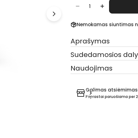
Kiekis
Sumažinti Kiekį Geleži
Padidinti Kie
Nemokamas siuntimas n
Aprašymas
Sudedamosios daly
Naudojimas
Galimas atsiėmima
Paprastai paruošiama per 