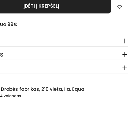
ĮDĖTI Į KREPŠELĮ
s - Iron+ / Eisen+ 15 Mg
kį Geležis - Iron+ / Eisen+ 15 Mg
uo 99€
s
s
Drobės fabrikas, 210 vieta, IIa. Equa
24 valandas