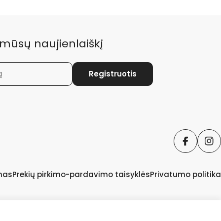
mūsų naujienlaiškį
Registruotis
Faceboo
In
imas
Prekių pirkimo-pardavimo taisyklės
Privatumo politika