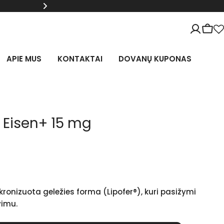
Naujienlaiškio prenume
Krep
W
APIE MUS
KONTAKTAI
DOVANŲ KUPONAS
/ Eisen+ 15 mg
kronizuota geležies forma (Lipofer®), kuri pasižymi
vimu.