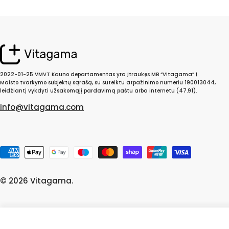
2022-01-25 VMVT Kauno departamentas yra įtraukęs MB “Vitagama” į
Maisto tvarkymo subjektų sąrašą, su suteiktu atpažinimo numeriu 190013044,
leidžiantį vykdyti užsakomąjį pardavimą paštu arba internetu (47.91).
info@vitagama.com
Mokėjimo
būdai
© 2026
Vitagama
.
Geležis - Iron+ / Eisen+ 15 mg