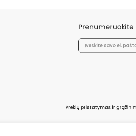
Prenumeruokite 
El.
paštas
Prekių pristatymas ir grąžin