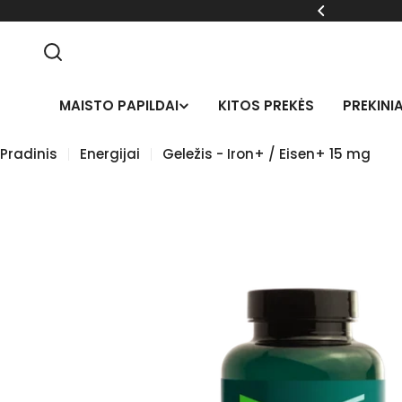
Pereiti
ratoriams -5% nuolaida
prie
turinio
Ieškoti
MAISTO PAPILDAI
KITOS PREKĖS
PREKINIA
Pradinis
Energijai
Geležis - Iron+ / Eisen+ 15 mg
Pereiti
prie
prekės
informacijos